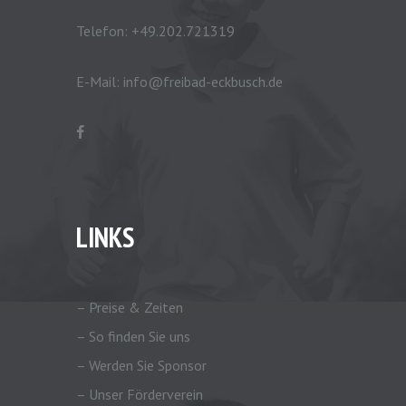
Telefon:
+49.202.721319
E-Mail:
info@freibad-eckbusch.de
LINKS
– Preise & Zeiten
– So finden Sie uns
– Werden Sie Sponsor
– Unser Förderverein