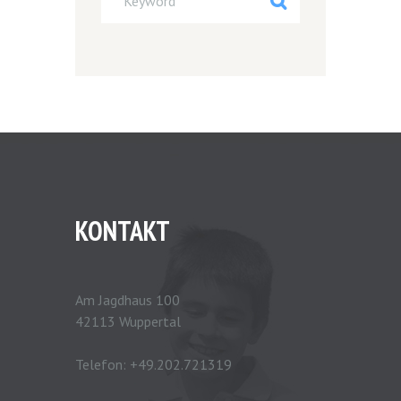
KONTAKT
Am Jagdhaus 100
42113 Wuppertal
Telefon:
+49.202.721319