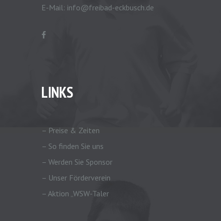
E-Mail:
info@freibad-eckbusch.de
LINKS
– Preise & Zeiten
– So finden Sie uns
– Werden Sie Sponsor
– Unser Förderverein
– Aktion „WSW-Taler